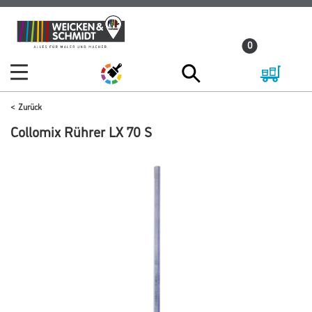
Zum
Zum
Inhalt
Navigationsmenü
0
springen
springen
Zurück
Collomix Rührer LX 70 S