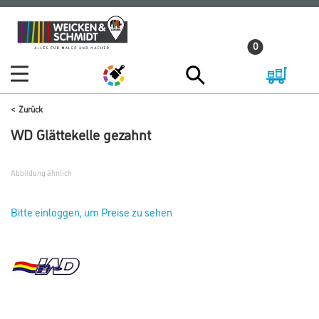
Zum
Zum
Inhalt
Navigationsmenü
0
springen
springen
Zurück
WD Glättekelle gezahnt
Abbildung ähnlich
Bitte einloggen, um Preise zu sehen