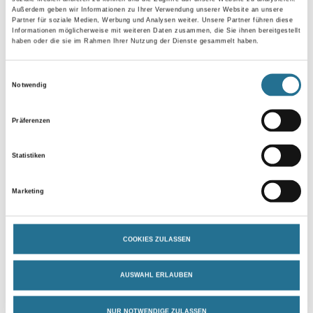
Außerdem geben wir Informationen zu Ihrer Verwendung unserer Website an unsere
Partner für soziale Medien, Werbung und Analysen weiter. Unsere Partner führen diese
Informationen möglicherweise mit weiteren Daten zusammen, die Sie ihnen bereitgestellt
haben oder die sie im Rahmen Ihrer Nutzung der Dienste gesammelt haben.
VIELLEICHT GEFÄLLT IHNEN AUCH...
Einwilligungsauswahl
Notwendig
Präferenzen
Statistiken
WD Verlängerungsstange
Marketing
2x1,0m für Putzperfekt
#101911
4086-011835
COOKIES ZULASSEN
Bitte einloggen, um Preise zu
AUSWAHL ERLAUBEN
sehen
NUR NOTWENDIGE ZULASSEN