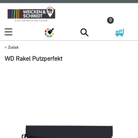
Zum
Zum
Inhalt
Navigationsmenü
0
springen
springen
Zurück
WD Rakel Putzperfekt