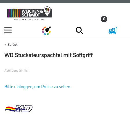
Zum
Zum
Inhalt
Navigationsmenü
0
springen
springen
Zurück
WD Stuckateurspachtel mit Softgriff
Abbildung ähnlich
Bitte einloggen, um Preise zu sehen