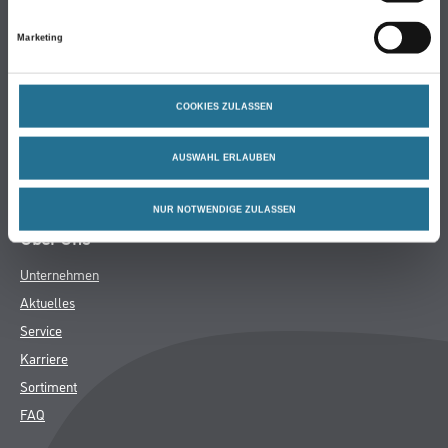
Putze & Spachtelmassen
Bodenbeläge
Marketing
Wand- & Deckenbeläge
Werkzeug & Maschinen
COOKIES ZULASSEN
Verbrauchsmaterialien
Angebote
AUSWAHL ERLAUBEN
Hersteller
NUR NOTWENDIGE ZULASSEN
Über Uns
Unternehmen
Aktuelles
Service
Karriere
Sortiment
FAQ