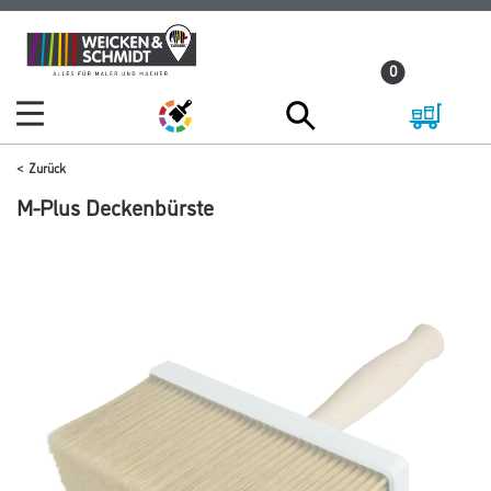
Zum
Zum
Inhalt
Navigationsmenü
0
springen
springen
Zurück
M-Plus Deckenbürste