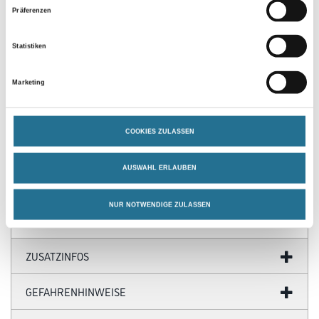
Präferenzen
Statistiken
Marketing
PRODUKTEIGENSCHAFTEN
Produkteigenschaft
COOKIES ZULASSEN
- Maler-Deckenbürste
- Helle Borsten
- In Bündeln vulkanisiert
AUSWAHL ERLAUBEN
- Grüner Kunststoffkörper
NUR NOTWENDIGE ZULASSEN
ZUSATZINFOS
GEFAHRENHINWEISE