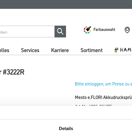
Farbauswahl
lles
Services
Karriere
Sortiment
r #3222R
Bitte einloggen, um Preise zu
Mesto e.FLORI Akkudrucksprüh
Art-Nr.:
4086-024276
Umrechnungsfaktoren
Details