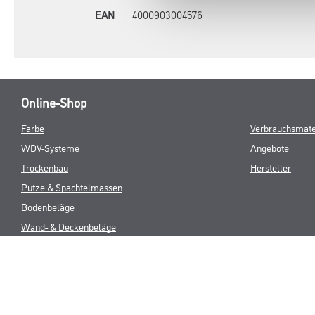
EAN
4000903004576
Online-Shop
Farbe
Verbrauchsmate
WDV-Systeme
Angebote
Trockenbau
Hersteller
Putze & Spachtelmassen
Bodenbeläge
Wand- & Deckenbeläge
Werkzeug & Maschinen