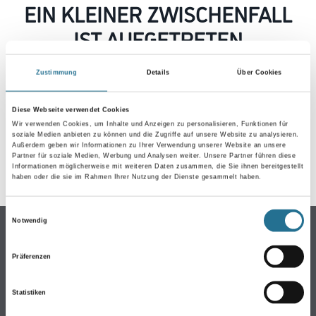
EIN KLEINER ZWISCHENFALL
IST AUFGETRETEN
Zustimmung
Details
Über Cookies
Keine Sorge, wir pinseln schon an der Lösung und
werden das Problem so schnell wie möglich beheben.
Erkunden Sie in der Zwischenzeit unseren Online-Shop
Diese Webseite verwendet Cookies
und lassen Sie sich inspirieren.
Wir verwenden Cookies, um Inhalte und Anzeigen zu personalisieren, Funktionen für
soziale Medien anbieten zu können und die Zugriffe auf unsere Website zu analysieren.
ZURÜCK ZUM ONLINE-SHOP
Außerdem geben wir Informationen zu Ihrer Verwendung unserer Website an unsere
Partner für soziale Medien, Werbung und Analysen weiter. Unsere Partner führen diese
Informationen möglicherweise mit weiteren Daten zusammen, die Sie ihnen bereitgestellt
haben oder die sie im Rahmen Ihrer Nutzung der Dienste gesammelt haben.
Einwilligungsauswahl
Notwendig
Online-Shop
Farbe
Präferenzen
WDV-Systeme
Trockenbau
Statistiken
Putze & Spachtelmassen