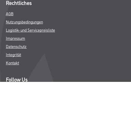
Rechtliches
AGB
Nutzungsbedingungen
Logistik- und Servicepreisliste
Impressum
Datenschutz
Integrität
Kontakt
Follow Us
© Copyright CMS Dienstleistungs-Gesellschaft
* NUR FÜR GEWERBLICHE KUNDEN. ALLE ANGEGEBENEN PREISE
SIND ZZGL. GESETZLICHER MWST.
**Punktestand wird innerhalb mehrerer Wochen aktualisiert.