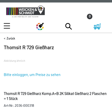
Zum
Zum
Inhalt
Navigationsmenü
0
springen
springen
Zurück
Thomsit R 729 Gießharz
Abbildung ähnlich
Bitte einloggen, um Preise zu sehen
Thomsit R 729 Gießharz Komp.A+B 2K Silikat Gießharz 2 Flaschen
= 1 Stück
Art-Nr.:
2036-000318