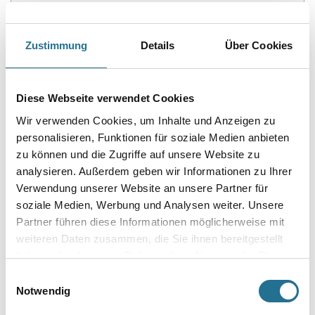
PRODUKTEIGENSCHAFTEN
Zustimmung
Details
Über Cookies
Produkteigenschaft
Sehr emissionsarme, zweikomponentige Vergussmasse für: - das
kraftschlüssige Schließen von Estrichrissen und -fugen. Bei groben
Rissen bzw. breiten Fugen vorzugsweise Thomsit R 726 Blitzharz
Diese Webseite verwendet Cookies
einsetzen.
Wir verwenden Cookies, um Inhalte und Anzeigen zu
Achtung
personalisieren, Funktionen für soziale Medien anbieten
zu können und die Zugriffe auf unsere Website zu
analysieren. Außerdem geben wir Informationen zu Ihrer
Verwendung unserer Website an unsere Partner für
soziale Medien, Werbung und Analysen weiter. Unsere
Partner führen diese Informationen möglicherweise mit
ZUSATZINFOS
weiteren Daten zusammen, die Sie ihnen bereitgestellt
haben oder die sie im Rahmen Ihrer Nutzung der Dienste
GEFAHRENHINWEISE
gesammelt haben.
Einwilligungsauswahl
Notwendig
DATENBLÄTTER