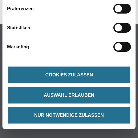
SPEZIFIKATIONEN
Präferenzen
Statistiken
Online-Shop
Farbe
Marketing
WDV-Systeme
Trockenbau
Putze & Spachtelmassen
COOKIES ZULASSEN
Bodenbeläge
Wand- & Deckenbeläge
AUSWAHL ERLAUBEN
Werkzeug & Maschinen
Verbrauchsmaterialien
Angebote
NUR NOTWENDIGE ZULASSEN
Hersteller