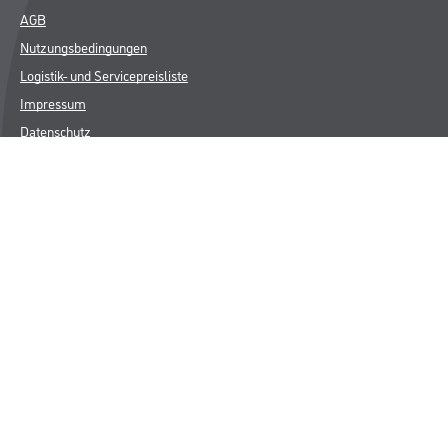
AGB
Nutzungsbedingungen
Logistik- und Servicepreisliste
Impressum
Datenschutz
Integrität
Kontakt
Follow Us
© Copyright CMS Dienstleistungs-Gesellschaft
* NUR FÜR GEWERBLICHE KUNDEN. ALLE ANGEGEBENEN PREISE
SIND ZZGL. GESETZLICHER MWST.
**Punktestand wird innerhalb mehrerer Wochen aktualisiert.