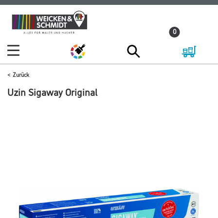
Zum
Zum
Inhalt
Navigationsmenü
0
springen
springen
Zurück
Uzin Sigaway Original