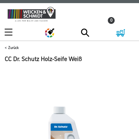
Zum
Zum
Inhalt
Navigationsmenü
0
springen
springen
Zurück
CC Dr. Schutz Holz-Seife Weiß