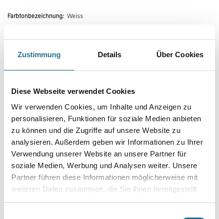
Farbtonbezeichnung:
Weiss
Zustimmung
Details
Über Cookies
Farbtonbezeichnung
Diese Webseite verwendet Cookies
Gebinde
Wir verwenden Cookies, um Inhalte und Anzeigen zu
personalisieren, Funktionen für soziale Medien anbieten
zu können und die Zugriffe auf unsere Website zu
analysieren. Außerdem geben wir Informationen zu Ihrer
Verwendung unserer Website an unsere Partner für
Umrechnungsfaktoren
soziale Medien, Werbung und Analysen weiter. Unsere
Partner führen diese Informationen möglicherweise mit
weiteren Daten zusammen, die Sie ihnen bereitgestellt
haben oder die sie im Rahmen Ihrer Nutzung der Dienste
gesammelt haben.
Einwilligungsauswahl