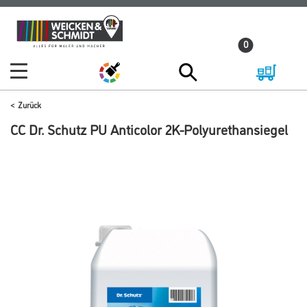
Zum
Zum
Inhalt
Navigationsmenü
0
springen
springen
Zurück
CC Dr. Schutz PU Anticolor 2K-Polyurethansiegel