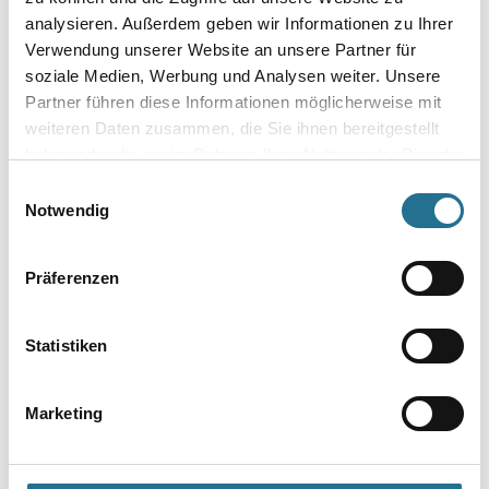
Breite in centimeter
analysieren. Außerdem geben wir Informationen zu Ihrer
Verwendung unserer Website an unsere Partner für
soziale Medien, Werbung und Analysen weiter. Unsere
Partner führen diese Informationen möglicherweise mit
Gebinde
weiteren Daten zusammen, die Sie ihnen bereitgestellt
haben oder die sie im Rahmen Ihrer Nutzung der Dienste
gesammelt haben.
Einwilligungsauswahl
Notwendig
Umrechnungsfaktoren
Präferenzen
Statistiken
Marketing