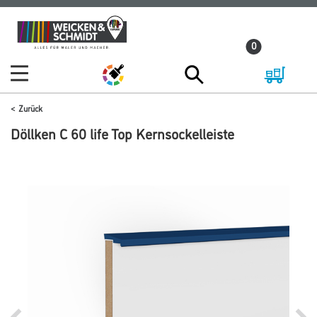
Zum
Zum
Inhalt
Navigationsmenü
0
springen
springen
Zurück
Döllken C 60 life Top Kernsockelleiste