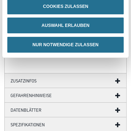
PRODUKTEIGENSCHAFTEN
COOKIES ZULASSEN
Produkteigenschaft
- HDF Kern, ummantelt mit dem chlorfreien Polyblend auf Basis
AUSWAHL ERLAUBEN
PP/TPE, mit flexibler Bodenlippe
- Zum Einkleben von Streifen des Bodenbelages, geeignet für eine
Bodenbelagsstärke von 4,5 mm
- Länge 5,15 m, VE = 20 Stück
NUR NOTWENDIGE ZULASSEN
- TFC totally chlorine-free
ZUSATZINFOS
GEFAHRENHINWEISE
DATENBLÄTTER
SPEZIFIKATIONEN