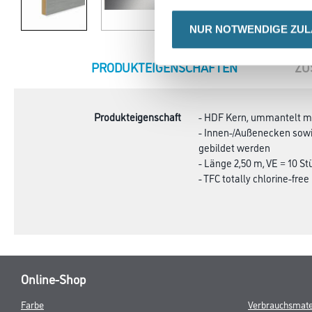
NUR NOTWENDIGE ZU
CURRENT
PRODUKTEIGENSCHAFTEN
ZU
TAB:
Produkteigenschaft
- HDF Kern, ummantelt mit
- Innen-/Außenecken sowi
gebildet werden
- Länge 2,50 m, VE = 10 St
- TFC totally chlorine-free
Online-Shop
Farbe
Verbrauchsmate