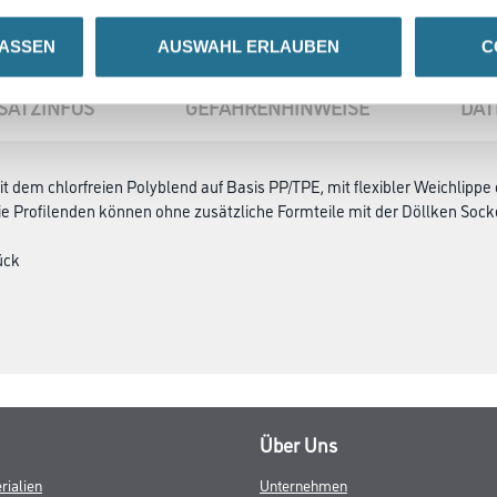
LASSEN
AUSWAHL ERLAUBEN
C
SATZINFOS
GEFAHRENHINWEISE
DAT
 dem chlorfreien Polyblend auf Basis PP/TPE, mit flexibler Weichlippe
e Profilenden können ohne zusätzliche Formteile mit der Döllken Sock
ück
Über Uns
rialien
Unternehmen