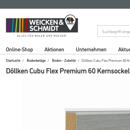
Zum
Zum
Inhalt
Navigationsmenü
springen
springen
Online-Shop
Aktionen
Unternehmen
Aktue
Startseite
Bodenbeläge
Boden - Zubehör
Döllken Cubu Flex Premium 60 Ke
Döllken Cubu Flex Premium 60 Kernsockell