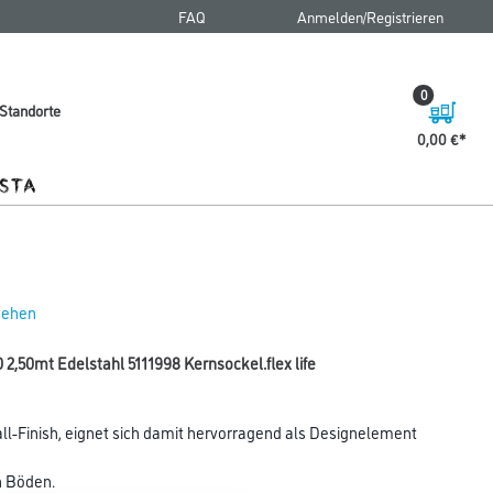
FAQ
Anmelden/Registrieren
0
Standorte
0,00 €
 sehen
2,50mt Edelstahl 5111998 Kernsockel.flex life
ll-Finish, eignet sich damit hervorragend als Designelement
n Böden.