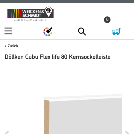
Zum
Zum
Inhalt
Navigationsmenü
0
springen
springen
Zurück
Döllken Cubu Flex life 80 Kernsockelleiste