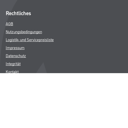
Rechtliches
AGB
Nutzungsbedingungen
Logistik- und Servicepreisliste
Impressum
Datenschutz
Integrität
Kontakt
Follow Us
© Copyright CMS Dienstleistungs-Gesellschaft
* NUR FÜR GEWERBLICHE KUNDEN. ALLE ANGEGEBENEN PREISE
SIND ZZGL. GESETZLICHER MWST.