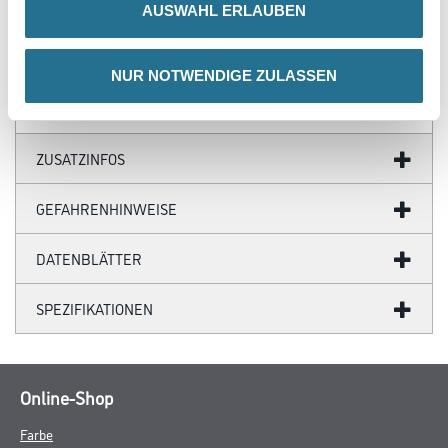
AUSWAHL ERLAUBEN
- Länge 2,50 m, VE = 10 Stück, VE Hamburger Stil 80 = 6 Stück, VE
Hamburger Stil 100 = 7 Stück
- TFC totally chlorine-free
NUR NOTWENDIGE ZULASSEN
ZUSATZINFOS
GEFAHRENHINWEISE
DATENBLÄTTER
SPEZIFIKATIONEN
Online-Shop
Farbe