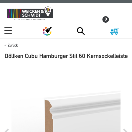
Zum
Zum
Inhalt
Navigationsmenü
0
springen
springen
Zurück
Döllken Cubu Hamburger Stil 60 Kernsockelleiste