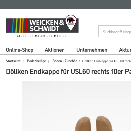
Zum
Zum
Inhalt
Navigationsmenü
springen
springen
Online-Shop
Aktionen
Unternehmen
Aktue
Startseite
Bodenbeläge
Boden - Zubehör
Döllken Endkappe für USL60 rech
Döllken Endkappe für USL60 rechts 10er P