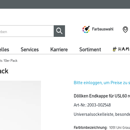
Farbauswahl
lles
Services
Karriere
Sortiment
ts 10er Pack
ack
Bitte einloggen, um Preise zu
Döllken Endkappe für USL60 re
Art-Nr.:
2003-002548
Universalsockelleiste, besond
Farbtonbezeichnung:
1051 Uni Grau