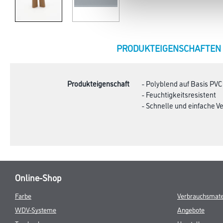
CURRENT
PRODUKTEIGENSCHAFTEN
TAB:
Produkteigenschaft
- Polyblend auf Basis PV
- Feuchtigkeitsresistent
- Schnelle und einfache V
Online-Shop
Farbe
Verbrauchsmate
WDV-Systeme
Angebote