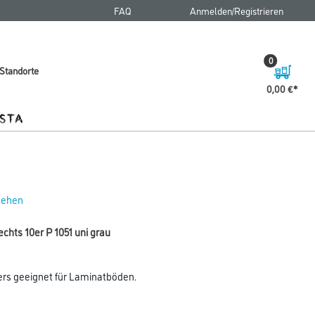
FAQ
Anmelden/Registrieren
0
Standorte
0,00 €
 sehen
chts 10er P 1051 uni grau
ers geeignet für Laminatböden.