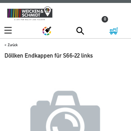
Zum
Zum
Inhalt
Navigationsmenü
0
springen
springen
Zurück
Döllken Endkappen für S66-22 links