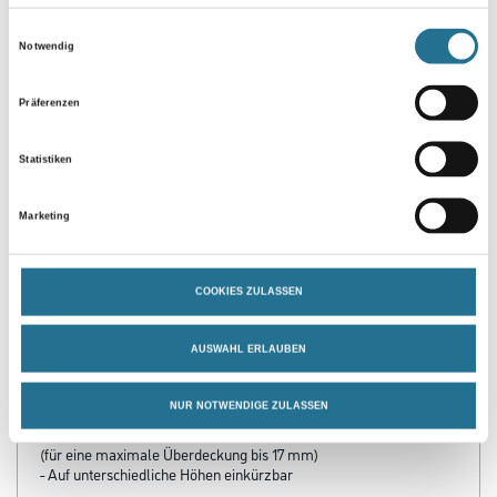
Einwilligungsauswahl
Notwendig
Umrechnungsfaktoren
Präferenzen
Statistiken
Marketing
COOKIES ZULASSEN
PRODUKTEIGENSCHAFTEN
AUSWAHL ERLAUBEN
Produkteigenschaft
- Aus Polyblend auf Basis PVC (sämtliche Inhaltsstoffe sind
NUR NOTWENDIGE ZULASSEN
REACH-konform)
- Zum Überdecken von alten Fliesensockeln und Sockelleisten
(für eine maximale Überdeckung bis 17 mm)
- Auf unterschiedliche Höhen einkürzbar