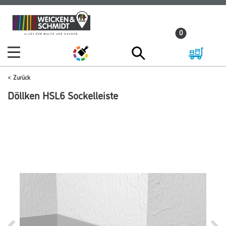
Zum
Zum
Inhalt
Navigationsmenü
0
springen
springen
Zurück
Döllken HSL6 Sockelleiste