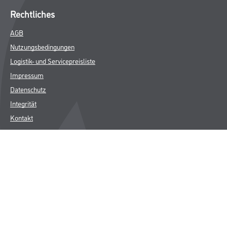
Rechtliches
AGB
Nutzungsbedingungen
Logistik- und Servicepreisliste
Impressum
Datenschutz
Integrität
Kontakt
Follow Us
© Copyright CMS Dienstleistungs-Gesellschaft
* NUR FÜR GEWERBLICHE KUNDEN. ALLE ANGEGEBENEN PREISE
SIND ZZGL. GESETZLICHER MWST.
**Punktestand wird innerhalb mehrerer Wochen aktualisiert.