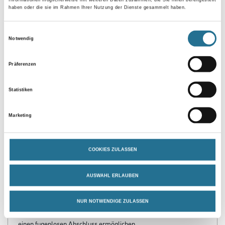
haben oder die sie im Rahmen Ihrer Nutzung der Dienste gesammelt haben.
Umrechnungsfaktoren
Einwilligungsauswahl
Notwendig
Präferenzen
Statistiken
Marketing
PRODUKTEIGENSCHAFTEN
COOKIES ZULASSEN
Produkteigenschaft
AUSWAHL ERLAUBEN
- Polyblend auf Basis PVC (sämtliche Inhaltsstoffe sind REACH-
konform)
- Mehr Flexibilität durch robustere Oberfläche und verbesserte
NUR NOTWENDIGE ZULASSEN
Weichlippen, die sich Boden- und Wandunebenheiten anpassen
und
einen fugenlosen Abschluss ermöglichen