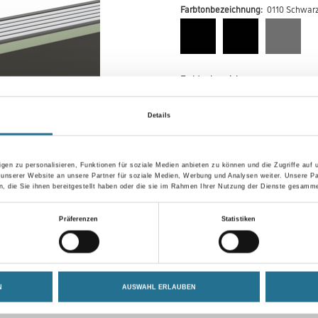
Farbtonbezeichnung:
0110 Schwarz
Farbtonbezeichnung
Details
Breite in centimeter
gen zu personalisieren, Funktionen für soziale Medien anbieten zu können und die Zugriffe auf
 unserer Website an unsere Partner für soziale Medien, Werbung und Analysen weiter. Unsere Pa
 die Sie ihnen bereitgestellt haben oder die sie im Rahmen Ihrer Nutzung der Dienste gesamme
Umrechnungsfaktoren
Präferenzen
Statistiken
N
AUSWAHL ERLAUBEN