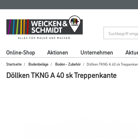
Zum
Zum
Inhalt
Navigationsmenü
springen
springen
Online-Shop
Aktionen
Unternehmen
Aktue
Startseite
Bodenbeläge
Boden - Zubehör
Döllken TKNG A 40 sk Treppenka
Döllken TKNG A 40 sk Treppenkante