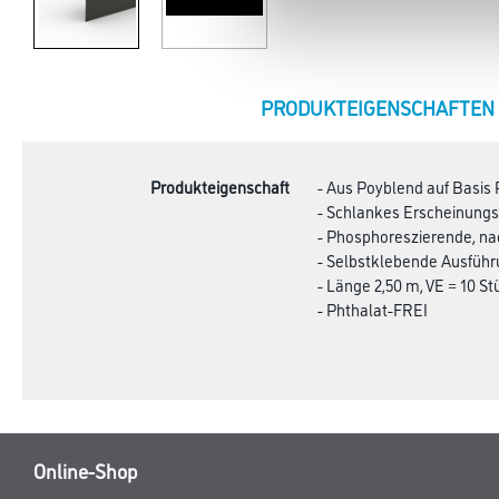
CURRENT
PRODUKTEIGENSCHAFTEN
TAB:
Produkteigenschaft
- Aus Poyblend auf Basis
- Schlankes Erscheinungsb
- Phosphoreszierende, n
- Selbstklebende Ausfüh
- Länge 2,50 m, VE = 10 St
- Phthalat-FREI
Online-Shop