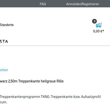
FAQ
Anmelden/Registrieren
0
Standorte
0,00 €
 sehen
warz 2,50m Treppenkante hellgraue Rille
 Treppenkantenprogramm TKNG. Treppenkante bzw. Aufsatzprofil
leum.