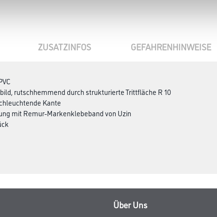
ZUSATZINFOS
GEFAHRENHINWEISE
 PVC
ild, rutschhemmend durch strukturierte Trittfläche R 10
achleuchtende Kante
rung mit Remur-Markenklebeband von Uzin
ück
Über Uns