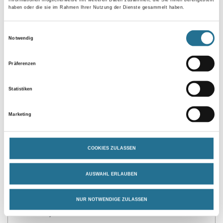
haben oder die sie im Rahmen Ihrer Nutzung der Dienste gesammelt haben.
Umrechnungsfaktoren
Einwilligungsauswahl
Notwendig
Präferenzen
Statistiken
Marketing
PRODUKTEIGENSCHAFTEN
COOKIES ZULASSEN
Produkteigenschaft
AUSWAHL ERLAUBEN
- HDF Kern, ummantelt mit dem chlorfreien Polyblend auf Basis
PP/TPE, mit Kabelkanal
- Zum Einkleben von Teppichstreifen
NUR NOTWENDIGE ZULASSEN
- Länge 5,15 m, VE = 20 Stück
- TFC totally chlorine-free