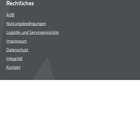
Rechtliches
AGB
Nutzungsbedingungen
Logistik- und Servicepreisliste
Impressum
Datenschutz
Integrität
Kontakt
Follow Us
© Copyright CMS Dienstleistungs-Gesellschaft
* NUR FÜR GEWERBLICHE KUNDEN. ALLE ANGEGEBENEN PREISE
SIND ZZGL. GESETZLICHER MWST.
**Punktestand wird innerhalb mehrerer Wochen aktualisiert.