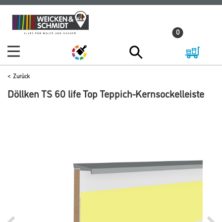
Zum
Zum
Inhalt
Navigationsmenü
0
springen
springen
Zurück
Döllken TS 60 life Top Teppich-Kernsockelleiste