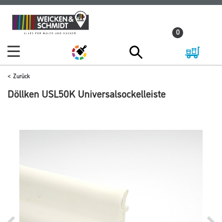
Zum
Zum
Inhalt
Navigationsmenü
0
springen
springen
Zurück
Döllken USL50K Universalsockelleiste