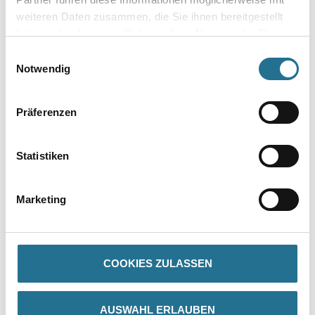
weiteren Daten zusammen, die Sie ihnen bereitgestellt
Umrechnungsfaktoren
haben oder die sie im Rahmen Ihrer Nutzung der Dienste
gesammelt haben.
Einwilligungsauswahl
Notwendig
Präferenzen
Statistiken
PRODUKTEIGENSCHAFTEN
Marketing
Produkteigenschaft
- Polyblend auf Basis PVC (sämtliche Inhaltsstoffe sind REACH-
konform)
- Feuchtigkeitsresistent
COOKIES ZULASSEN
AUSWAHL ERLAUBEN