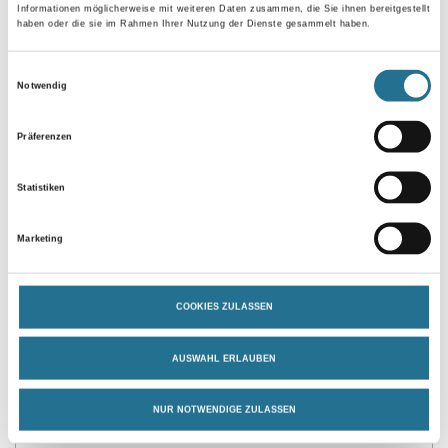
Informationen möglicherweise mit weiteren Daten zusammen, die Sie ihnen bereitgestellt
haben oder die sie im Rahmen Ihrer Nutzung der Dienste gesammelt haben.
Umrechnungsfaktoren
Einwilligungsauswahl
Notwendig
Präferenzen
Statistiken
Marketing
PRODUKTEIGENSCHAFTEN
COOKIES ZULASSEN
Produkteigenschaft
AUSWAHL ERLAUBEN
- Aus Polyblend auf Basis PVC (sämtliche Inhaltsstoffe sind
REACH-konform)
NUR NOTWENDIGE ZULASSEN