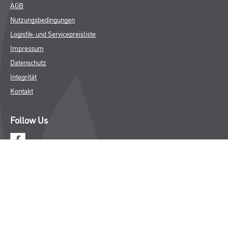
AGB
Nutzungsbedingungen
Logistik- und Servicepreisliste
Impressum
Datenschutz
Integrität
Kontakt
Follow Us
© Copyright CMS Dienstleistungs-Gesellschaft
* NUR FÜR GEWERBLICHE KUNDEN. ALLE ANGEGEBENEN PREISE
SIND ZZGL. GESETZLICHER MWST.
**Punktestand wird innerhalb mehrerer Wochen aktualisiert.