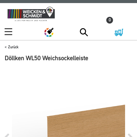
Zum
Zum
Inhalt
Navigationsmenü
0
springen
springen
Zurück
Döllken WL50 Weichsockelleiste