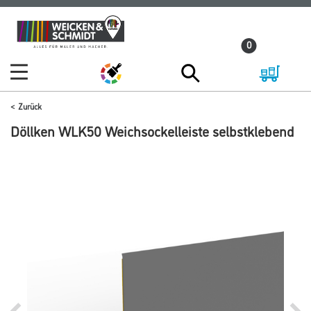
Zum
Zum
Inhalt
Navigationsmenü
0
springen
springen
Zurück
Döllken WLK50 Weichsockelleiste selbstklebend