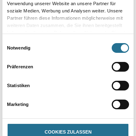
Verwendung unserer Website an unsere Partner für
Gebinde
soziale Medien, Werbung und Analysen weiter. Unsere
Partner führen diese Informationen möglicherweise mit
weiteren Daten zusammen, die Sie ihnen bereitgestellt
haben oder die sie im Rahmen Ihrer Nutzung der Dienste
gesammelt haben.
Einwilligungsauswahl
Umrechnungsfaktoren
Notwendig
Präferenzen
Statistiken
Marketing
PRODUKTEIGENSCHAFTEN
Produkteigenschaft
COOKIES ZULASSEN
- Aus Polyblend auf Basis PVC ( REACH-konform) selbstklebend