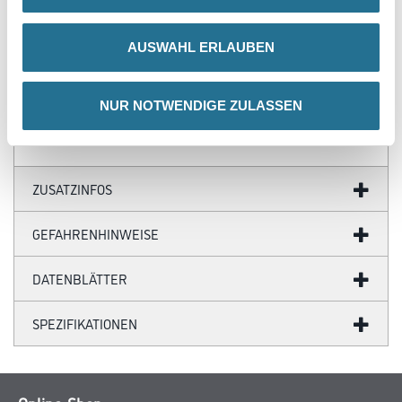
ausgestattet
- Starke Haftung mit Remur-Markenklebeband von Uzin
- , lösungsmittelfrei, weichmacherresistent
AUSWAHL ERLAUBEN
- VE = 1 Rolle à 50 m
- TFC totally chlorine-free
- Phthalat-FREI
NUR NOTWENDIGE ZULASSEN
ZUSATZINFOS
GEFAHRENHINWEISE
DATENBLÄTTER
SPEZIFIKATIONEN