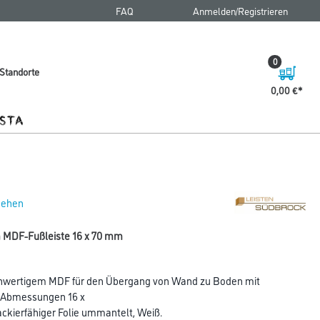
FAQ
Anmelden/Registrieren
0
Standorte
0,00 €
 sehen
 MDF-Fußleiste 16 x 70 mm
chwertigem MDF für den Übergang von Wand zu Boden mit
n Abmessungen 16 x
ckierfähiger Folie ummantelt, Weiß.