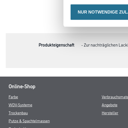
NUR NOTWENDIGE ZU
CURRENT
PRODUKTEIGENSCHAFTEN
TAB:
Produkteigenschaft
- Zur nachträglichen Lack
Online-Shop
Farbe
Verbrauchsmate
WDV-Systeme
Angebote
Trockenbau
Hersteller
Putze & Spachtelmassen