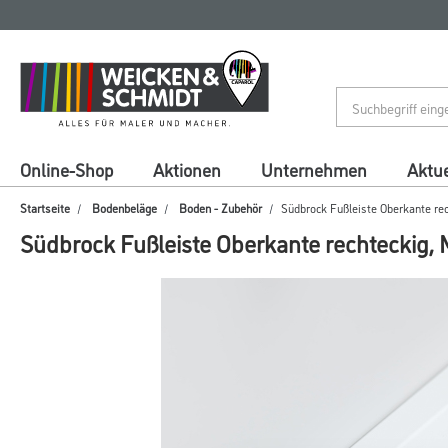
Zum
Zum
Inhalt
Navigationsmenü
springen
springen
Online-Shop
Aktionen
Unternehmen
Aktue
Startseite
Bodenbeläge
Boden - Zubehör
Südbrock Fußleiste Oberkante rec
Südbrock Fußleiste Oberkante rechteckig, M