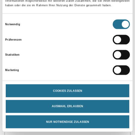
Gebinde
Informationen möglicherweise mit weiteren Daten zusammen, die Sie ihnen bereitgestellt
haben oder die sie im Rahmen Ihrer Nutzung der Dienste gesammelt haben.
Einwilligungsauswahl
Notwendig
Umrechnungsfaktoren
Präferenzen
Statistiken
Marketing
COOKIES ZULASSEN
PRODUKTEIGENSCHAFTEN
AUSWAHL ERLAUBEN
NUR NOTWENDIGE ZULASSEN