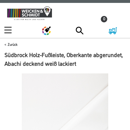
Zum
Zum
Inhalt
Navigationsmenü
0
springen
springen
Zurück
Südbrock Holz-Fußleiste, Oberkante abgerundet,
Abachi deckend weiß lackiert