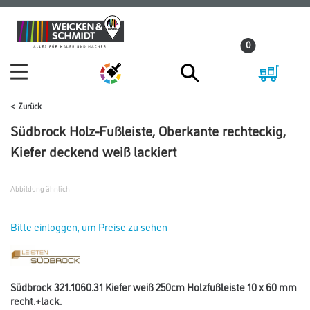
Zum
Zum
Inhalt
Navigationsmenü
0
springen
springen
Zurück
Südbrock Holz-Fußleiste, Oberkante rechteckig,
Kiefer deckend weiß lackiert
Abbildung ähnlich
Bitte einloggen, um Preise zu sehen
Südbrock 321.1060.31 Kiefer weiß 250cm Holzfußleiste 10 x 60 mm
recht.+lack.