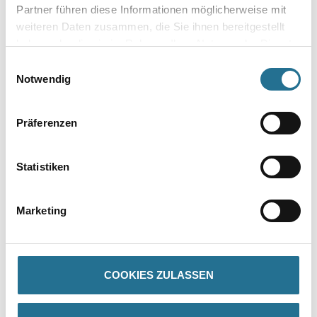
Partner führen diese Informationen möglicherweise mit
weiteren Daten zusammen, die Sie ihnen bereitgestellt
haben oder die sie im Rahmen Ihrer Nutzung der Dienste
Gebinde
gesammelt haben.
Einwilligungsauswahl
Notwendig
Präferenzen
Statistiken
Marketing
PRODUKTEIGENSCHAFTEN
COOKIES ZULASSEN
Produkteigenschaft
- Montage per Clip möglich