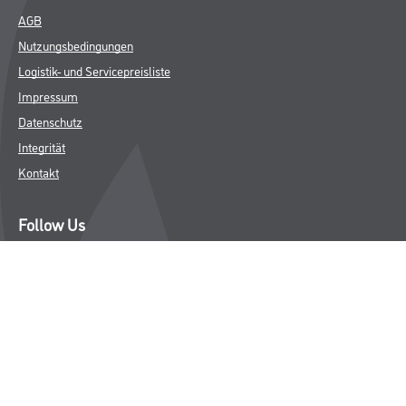
AGB
Nutzungsbedingungen
Logistik- und Servicepreisliste
Impressum
Datenschutz
Integrität
Kontakt
Follow Us
© Copyright CMS Dienstleistungs-Gesellschaft
* NUR FÜR GEWERBLICHE KUNDEN. ALLE ANGEGEBENEN PREISE
SIND ZZGL. GESETZLICHER MWST.
**Punktestand wird innerhalb mehrerer Wochen aktualisiert.