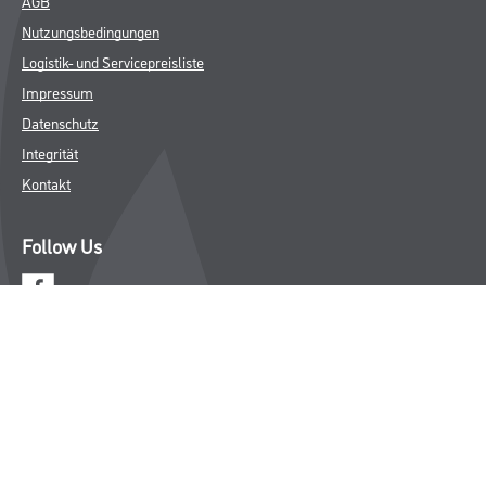
AGB
Nutzungsbedingungen
Logistik- und Servicepreisliste
Impressum
Datenschutz
Integrität
Kontakt
Follow Us
© Copyright CMS Dienstleistungs-Gesellschaft
* NUR FÜR GEWERBLICHE KUNDEN. ALLE ANGEGEBENEN PREISE
SIND ZZGL. GESETZLICHER MWST.
**Punktestand wird innerhalb mehrerer Wochen aktualisiert.