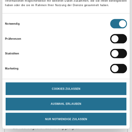
Gebinde
Informationen möglicherweise mit weiteren Daten zusammen, die Sie ihnen bereitgestellt
haben oder die sie im Rahmen Ihrer Nutzung der Dienste gesammelt haben.
Einwilligungsauswahl
Notwendig
Umrechnungsfaktoren
Präferenzen
Statistiken
Marketing
COOKIES ZULASSEN
PRODUKTEIGENSCHAFTEN
AUSWAHL ERLAUBEN
NUR NOTWENDIGE ZULASSEN
Produkteigenschaft
- Zur nachträglichen Lackierung geeignet