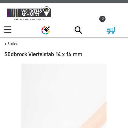
Zum
Zum
Inhalt
Navigationsmenü
0
springen
springen
Zurück
Südbrock Viertelstab 14 x 14 mm