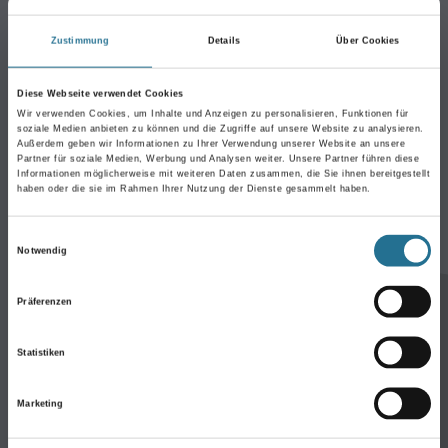
Wand- & Deckenbeläge
Werkzeug & Maschinen
Zustimmung
Details
Über Cookies
Verbrauchsmaterialien
Angebote
Diese Webseite verwendet Cookies
Hersteller
Wir verwenden Cookies, um Inhalte und Anzeigen zu personalisieren, Funktionen für
soziale Medien anbieten zu können und die Zugriffe auf unsere Website zu analysieren.
Außerdem geben wir Informationen zu Ihrer Verwendung unserer Website an unsere
Partner für soziale Medien, Werbung und Analysen weiter. Unsere Partner führen diese
Über Uns
Informationen möglicherweise mit weiteren Daten zusammen, die Sie ihnen bereitgestellt
haben oder die sie im Rahmen Ihrer Nutzung der Dienste gesammelt haben.
Unternehmen
Aktuelles
Einwilligungsauswahl
Notwendig
Service
Karriere
Präferenzen
Sortiment
FAQ
Statistiken
Rechtliches
Marketing
AGB