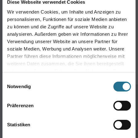
Wand- & Deckenbeläge
Diese Webseite verwendet Cookies
Werkzeug & Maschinen
Wir verwenden Cookies, um Inhalte und Anzeigen zu
Verbrauchsmaterialien
personalisieren, Funktionen für soziale Medien anbieten
Angebote
zu können und die Zugriffe auf unsere Website zu
analysieren. Außerdem geben wir Informationen zu Ihrer
Hersteller
Verwendung unserer Website an unsere Partner für
soziale Medien, Werbung und Analysen weiter. Unsere
Über Uns
Partner führen diese Informationen möglicherweise mit
Unternehmen
weiteren Daten zusammen, die Sie ihnen bereitgestellt
haben oder die sie im Rahmen Ihrer Nutzung der Dienste
Aktuelles
gesammelt haben.
Einwilligungsauswahl
Service
Notwendig
Karriere
Sortiment
Präferenzen
FAQ
Rechtliches
Statistiken
AGB