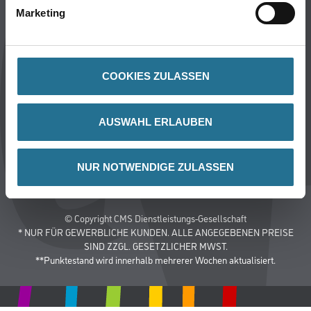
Marketing
Nutzungsbedingungen
Logistik- und Servicepreisliste
Impressum
Datenschutz
COOKIES ZULASSEN
Integrität
Kontakt
AUSWAHL ERLAUBEN
Follow Us
NUR NOTWENDIGE ZULASSEN
© Copyright CMS Dienstleistungs-Gesellschaft
* NUR FÜR GEWERBLICHE KUNDEN. ALLE ANGEGEBENEN PREISE
SIND ZZGL. GESETZLICHER MWST.
**Punktestand wird innerhalb mehrerer Wochen aktualisiert.