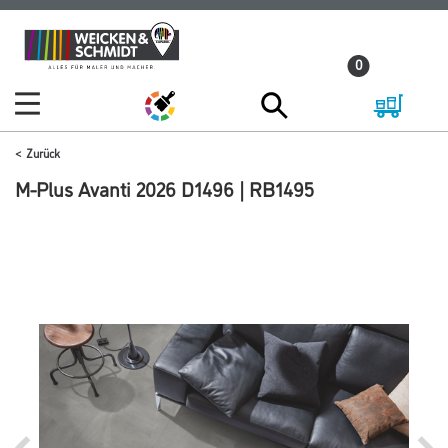
Zum
Zum
Inhalt
Navigationsmenü
0
springen
springen
Zurück
M-Plus Avanti 2026 D1496 | RB1495