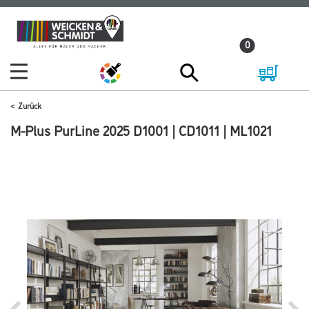
Zum
Zum
Inhalt
Navigationsmenü
0
springen
springen
Zurück
M-Plus PurLine 2025 D1001 | CD1011 | ML1021