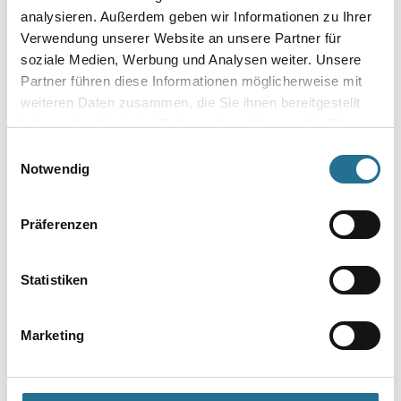
analysieren. Außerdem geben wir Informationen zu Ihrer
Verwendung unserer Website an unsere Partner für
Bitte einloggen, um Preise zu
Bitte einloggen, um Preise zu
soziale Medien, Werbung und Analysen weiter. Unsere
sehen
sehen
Partner führen diese Informationen möglicherweise mit
weiteren Daten zusammen, die Sie ihnen bereitgestellt
haben oder die sie im Rahmen Ihrer Nutzung der Dienste
gesammelt haben.
Einwilligungsauswahl
Notwendig
Präferenzen
Statistiken
Kluthe Soft Pinselreiniger
Jaeger 097 Spezial-
Verdünnung
Marketing
Weitere Varianten verfügbar
Bitte einloggen, um Preise zu
Bitte einloggen, um Preise zu