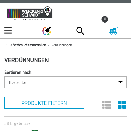
Zum
Zum
Inhalt
Navigationsmenü
0
springen
springen
Verbrauchsmaterialien
Verdünnungen
VERDÜNNUNGEN
Sortieren nach:
PRODUKTE FILTERN
38 Ergebnisse