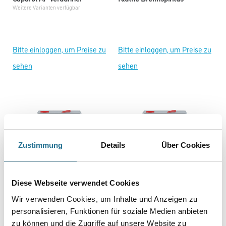
Weitere Varianten verfügbar
Bitte einloggen, um Preise zu
Bitte einloggen, um Preise zu
sehen
sehen
Zustimmung
Details
Über Cookies
Diese Webseite verwendet Cookies
Disbon DisboADD® 499
Disbon DisboADD 419
Wir verwenden Cookies, um Inhalte und Anzeigen zu
Verdünner/Reiniger für PU-
Verdünner/Reiniger für EP-
personalisieren, Funktionen für soziale Medien anbieten
Weitere Varianten verfügbar
Weitere Varianten verfügbar
Harze
Harze
zu können und die Zugriffe auf unsere Website zu