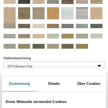
VIELLEICHT GEFÄLLT IHNEN AUCH...
Techno Skelettpistole
WD Skelettpistole für
320ml, rostfrei #116100
320ml Standard
Kartuschen
Zustimmung
Details
Über Cookies
4043-003674
4086-019067
Bitte einloggen, um Preise zu
Bitte einloggen, um Preise zu
Diese Webseite verwendet Cookies
sehen
sehen