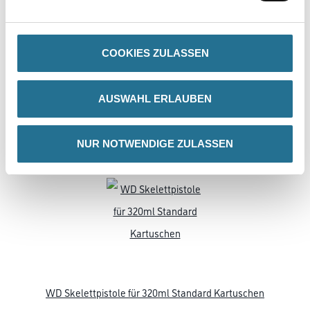
SPEZIFIKATIONEN
COOKIES ZULASSEN
Online-Shop
AUSWAHL ERLAUBEN
Farbe
WDV-Systeme
NUR NOTWENDIGE ZULASSEN
Trockenbau
Putze & Spachtelmassen
Bodenbeläge
Wand- & Deckenbeläge
Werkzeug & Maschinen
Verbrauchsmaterialien
Angebote
Hersteller