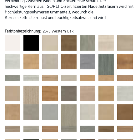
Länge in centimeter
Breite in centimeter
Gebinde
Umrechnungsfaktoren