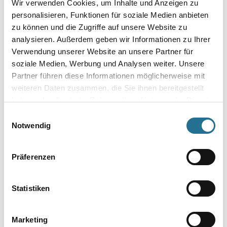
Wir verwenden Cookies, um Inhalte und Anzeigen zu
personalisieren, Funktionen für soziale Medien anbieten
zu können und die Zugriffe auf unsere Website zu
PRODUKTEIGENSCHAFTEN
analysieren. Außerdem geben wir Informationen zu Ihrer
Verwendung unserer Website an unsere Partner für
Produkteigenschaft
soziale Medien, Werbung und Analysen weiter. Unsere
- HDF Kern, ummantelt mit dem chlorfreien Polyblend auf Basis
Partner führen diese Informationen möglicherweise mit
PP/TPE, mit flexibler Weichlippe oben und unten
weiteren Daten zusammen, die Sie ihnen bereitgestellt
- Innen-/Außenecken sowie Profilenden können ohne zusätzliche
Formteile mit der Döllken Sockelleistenstanze aus dem Profil
haben oder die sie im Rahmen Ihrer Nutzung der Dienste
gebildet werden
gesammelt haben.
Einwilligungsauswahl
- Durchgehendes Design inkl. bedruckter Weichlippen
Notwendig
- Länge 2,50 m, VE = 10 Stück
- TFC totally chlorine-free
Präferenzen
Statistiken
ZUSATZINFOS
GEFAHRENHINWEISE
Marketing