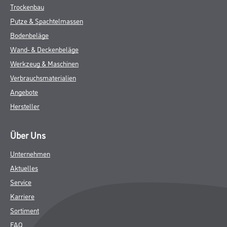
Kontakt
Follow Us
© Copyright CMS Dienstleistungs-Gesellschaft
* NUR FÜR GEWERBLICHE KUNDEN. ALLE ANGEGEBENEN PREISE
SIND ZZGL. GESETZLICHER MWST.
**Punktestand wird innerhalb mehrerer Wochen aktualisiert.