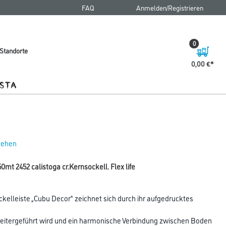
FAQ
Anmelden/Registrieren
0
Standorte
0,00 €
 sehen
mt 2452 calistoga cr.Kernsockell. Flex life
kelleiste „Cubu Decor“ zeichnet sich durch ihr aufgedrucktes
eitergeführt wird und ein harmonische Verbindung zwischen Boden