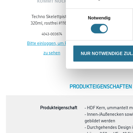
Einwilligungsauswahl
Techno Skelettpistole
WD Skelettpistole für
Notwendig
320ml, rostfrei #116100
320ml Standard
Kartuschen
4043-003674
4086-019067
Bitte einloggen, um Preise
Bitte einloggen, um Prei
zu sehen
zu sehen
NUR NOTWENDIGE ZU
CURRENT
PRODUKTEIGENSCHAFTEN
TAB:
Produkteigenschaft
- HDF Kern, ummantelt mit
- Innen-/Außenecken sowi
gebildet werden
- Durchgehendes Design i