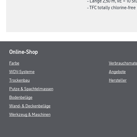
- Länge 2,50 m, VE = 10 St
- TFC totally chlorine-free
Online-Shop
Farbe
Verbrauchsmate
WDV-Systeme
Angebote
Trockenbau
Hersteller
Putze & Spachtelmassen
Bodenbeläge
Wand- & Deckenbeläge
Werkzeug & Maschinen