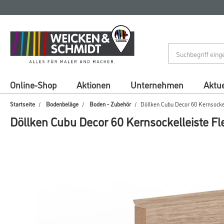
Zum
Zum
Inhalt
Navigationsmenü
springen
springen
Online-Shop
Aktionen
Unternehmen
Aktue
Startseite
Bodenbeläge
Boden - Zubehör
Döllken Cubu Decor 60 Kernsockel
Döllken Cubu Decor 60 Kernsockelleiste Fle