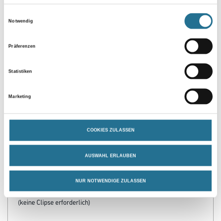
Einwilligungsauswahl
Umrechnungsfaktoren
Notwendig
Präferenzen
Statistiken
Marketing
PRODUKTEIGENSCHAFTEN
COOKIES ZULASSEN
Produkteigenschaft
AUSWAHL ERLAUBEN
- Polyblend auf Basis PVC (sämtliche Inhaltsstoffe sind REACH-
konform)
NUR NOTWENDIGE ZULASSEN
- Feuchtigkeitsresistent
- Schnelle und einfache Verlegung durch Nageln oder Kleben
(keine Clipse erforderlich)