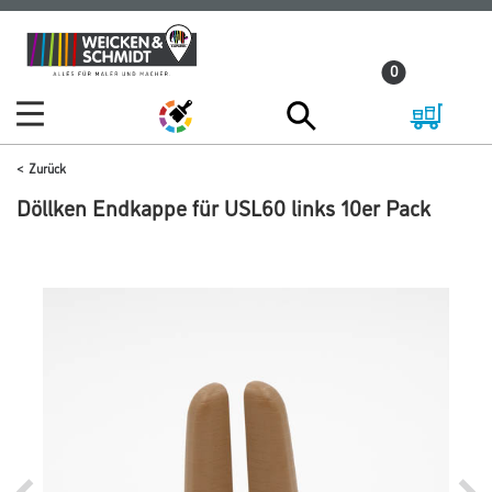
Zum
Zum
Inhalt
Navigationsmenü
0
springen
springen
Zurück
Döllken Endkappe für USL60 links 10er Pack