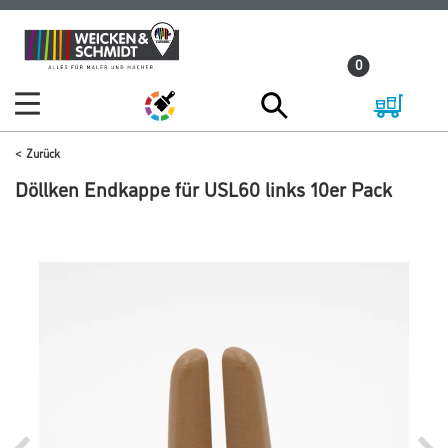
Zum
Zum
Inhalt
Navigationsmenü
0
springen
springen
Zurück
Döllken Endkappe für USL60 links 10er Pack