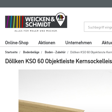
Zum
Zum
Inhalt
Navigationsmenü
springen
springen
Online-Shop
Aktionen
Unternehmen
Aktue
Startseite
Bodenbeläge
Boden - Zubehör
Döllken KSO 60 Objektleiste Kern
Döllken KSO 60 Objektleiste Kernsockelleis