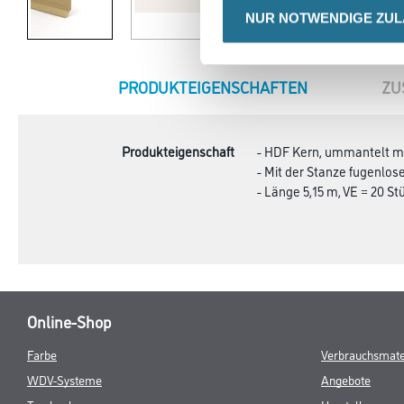
NUR NOTWENDIGE ZU
CURRENT
PRODUKTEIGENSCHAFTEN
ZU
TAB:
Produkteigenschaft
- HDF Kern, ummantelt mi
- Mit der Stanze fugenlo
- Länge 5,15 m, VE = 20 St
Online-Shop
Farbe
Verbrauchsmate
WDV-Systeme
Angebote