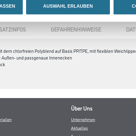
LASSEN
AUSWAHL ERLAUBEN
C
SATZINFOS
GEFAHRENHINWEISE
DAT
t dem chlorfreien Polyblend auf Basis PP/TPE, mit flexiblen Weichlipp
se Außen- und passgenaue Innenecken
ück
Über Uns
rialien
Unternehmen
Aktuelles