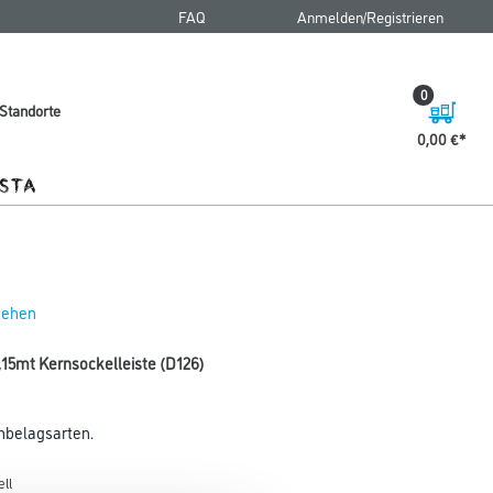
FAQ
Anmelden/Registrieren
0
Standorte
0,00 €
 sehen
,15mt Kernsockelleiste (D126)
enbelagsarten.
ll