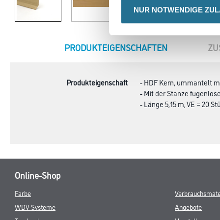
NUR NOTWENDIGE ZU
CURRENT
PRODUKTEIGENSCHAFTEN
ZU
TAB:
Produkteigenschaft
- HDF Kern, ummantelt mi
- Mit der Stanze fugenlo
- Länge 5,15 m, VE = 20 St
Online-Shop
Farbe
Verbrauchsmate
WDV-Systeme
Angebote