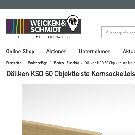
Zum
Zum
Inhalt
Navigationsmenü
springen
springen
Online-Shop
Aktionen
Unternehmen
Aktue
Startseite
Bodenbeläge
Boden - Zubehör
Döllken KSO 60 Objektleiste Kern
Döllken KSO 60 Objektleiste Kernsockelleis