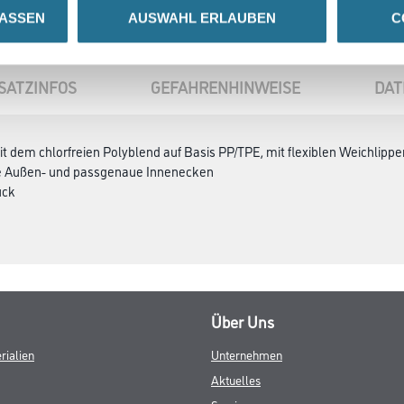
LASSEN
AUSWAHL ERLAUBEN
C
SATZINFOS
GEFAHRENHINWEISE
DAT
t dem chlorfreien Polyblend auf Basis PP/TPE, mit flexiblen Weichlipp
se Außen- und passgenaue Innenecken
ück
Über Uns
rialien
Unternehmen
Aktuelles