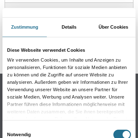
ZUSATZINFOS
GEFAHRENHINWEISE
Zustimmung
Details
Über Cookies
DATENBLÄTTER
Diese Webseite verwendet Cookies
SPEZIFIKATIONEN
Wir verwenden Cookies, um Inhalte und Anzeigen zu
personalisieren, Funktionen für soziale Medien anbieten
zu können und die Zugriffe auf unsere Website zu
analysieren. Außerdem geben wir Informationen zu Ihrer
Online-Shop
Verwendung unserer Website an unsere Partner für
Farbe
soziale Medien, Werbung und Analysen weiter. Unsere
WDV-Systeme
Partner führen diese Informationen möglicherweise mit
weiteren Daten zusammen, die Sie ihnen bereitgestellt
Trockenbau
haben oder die sie im Rahmen Ihrer Nutzung der Dienste
Putze & Spachtelmassen
gesammelt haben.
Einwilligungsauswahl
Bodenbeläge
Notwendig