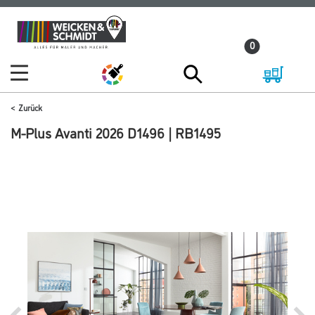
Zum
Zum
Inhalt
Navigationsmenü
0
springen
springen
Zurück
M-Plus Avanti 2026 D1496 | RB1495