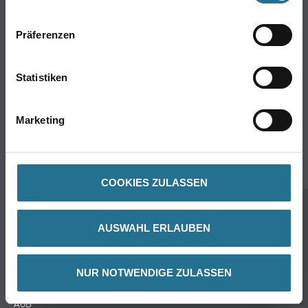
Wand- & Deckenbeläge
Werkzeug & Maschinen
Präferenzen
Verbrauchsmaterialien
Angebote
Hersteller
Statistiken
Über Uns
Marketing
Unternehmen
Aktuelles
Service
COOKIES ZULASSEN
Karriere
Sortiment
AUSWAHL ERLAUBEN
FAQ
NUR NOTWENDIGE ZULASSEN
Rechtliches
AGB