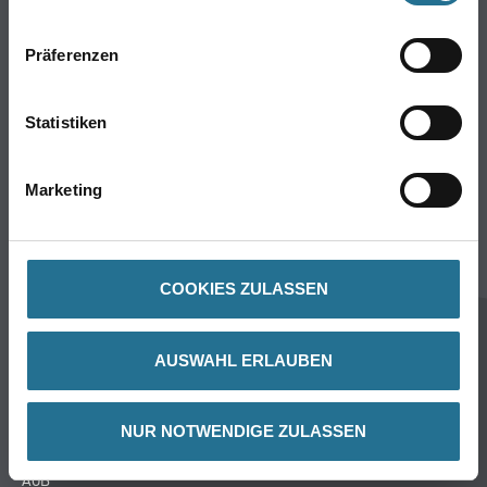
Wand- & Deckenbeläge
Werkzeug & Maschinen
Präferenzen
Verbrauchsmaterialien
Angebote
Hersteller
Statistiken
Über Uns
Marketing
Unternehmen
Aktuelles
Service
COOKIES ZULASSEN
Karriere
Sortiment
AUSWAHL ERLAUBEN
FAQ
NUR NOTWENDIGE ZULASSEN
Rechtliches
AGB