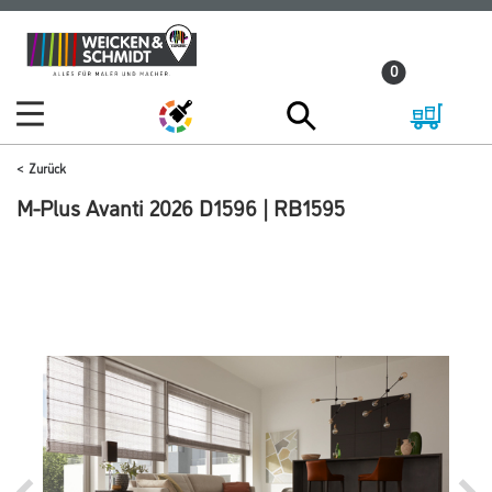
Zum
Zum
Inhalt
Navigationsmenü
0
springen
springen
Zurück
M-Plus Avanti 2026 D1596 | RB1595