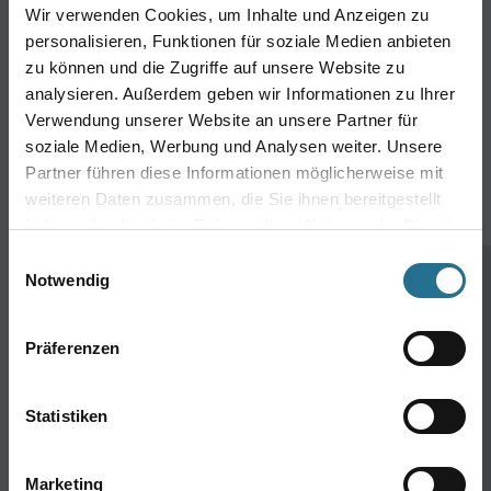
Verbrauchsmaterialien
Wir verwenden Cookies, um Inhalte und Anzeigen zu
Angebote
personalisieren, Funktionen für soziale Medien anbieten
zu können und die Zugriffe auf unsere Website zu
Hersteller
analysieren. Außerdem geben wir Informationen zu Ihrer
Verwendung unserer Website an unsere Partner für
Über Uns
soziale Medien, Werbung und Analysen weiter. Unsere
Unternehmen
Partner führen diese Informationen möglicherweise mit
weiteren Daten zusammen, die Sie ihnen bereitgestellt
Aktuelles
haben oder die sie im Rahmen Ihrer Nutzung der Dienste
Service
gesammelt haben.
Einwilligungsauswahl
Karriere
Notwendig
Sortiment
FAQ
Präferenzen
Rechtliches
Statistiken
AGB
Nutzungsbedingungen
Marketing
Logistik- und Servicepreisliste