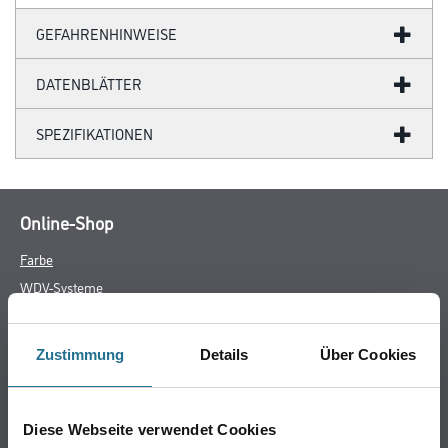
GEFAHRENHINWEISE
DATENBLÄTTER
SPEZIFIKATIONEN
Online-Shop
Farbe
WDV-Systeme
Trockenbau
Putze & Spachtelmassen
Zustimmung
Details
Über Cookies
Bodenbeläge
Wand- & Deckenbeläge
Werkzeug & Maschinen
Diese Webseite verwendet Cookies