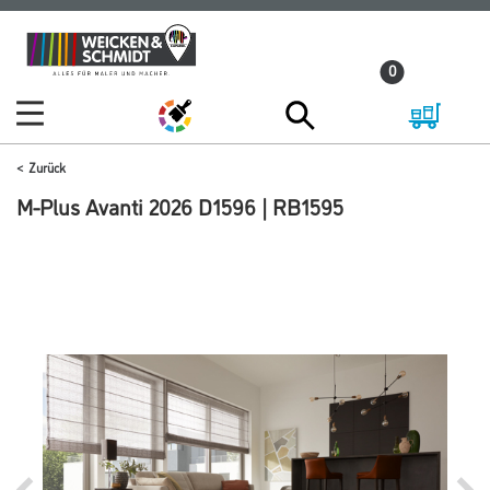
Zum
Zum
Inhalt
Navigationsmenü
0
springen
springen
Zurück
M-Plus Avanti 2026 D1596 | RB1595