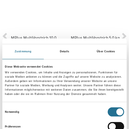
MPlus MultiVorstrich 10,0
MPlus MultiVorstrich 5,0 kg
kg EC1 Plus & Blauer
EC1 Plus & Blauer Engel
Engel NEU
NEU
Zustimmung
Details
Über Cookies
8001-003349
8001-003350
Bitte einloggen, um Preise zu
Bitte einloggen, um Preise zu
Diese Webseite verwendet Cookies
sehen
sehen
Wir verwenden Cookies, um Inhalte und Anzeigen zu personalisieren, Funktionen für
soziale Medien anbieten zu können und die Zugriffe auf unsere Website zu analysieren.
Außerdem geben wir Informationen zu Ihrer Verwendung unserer Website an unsere
Partner für soziale Medien, Werbung und Analysen weiter. Unsere Partner führen diese
Informationen möglicherweise mit weiteren Daten zusammen, die Sie ihnen bereitgestellt
haben oder die sie im Rahmen Ihrer Nutzung der Dienste gesammelt haben.
PRODUKTEIGENSCHAFTEN
Einwilligungsauswahl
Notwendig
Produkteigenschaft
- Hergestellt aus natürlichen und erneuerbaren Rohstoffen
Präferenzen