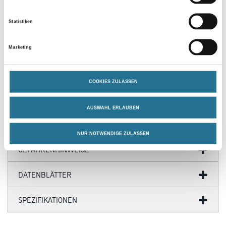
- Langlebig, umweltfreundlich, strapazierfähig, hygienisch und
pflegeleicht
Statistiken
- natürliche bakteriostatische Eigenschaften
- Linoleum ist ein biobasierter Bodenbelag und wird aus bis zu 98
% natürlichen Rohstoffen hergestellt (z. B. Leinöl, Baumharz,
Marketing
Holzmehl, Kakaobohnenschalen und Jute) von denen 76 %
schnell nachwachsend sind
- Fußbodenheizung geeignet für wasserführende Systeme
COOKIES ZULASSEN
AUSWAHL ERLAUBEN
ZUSATZINFOS
NUR NOTWENDIGE ZULASSEN
GEFAHRENHINWEISE
DATENBLÄTTER
SPEZIFIKATIONEN