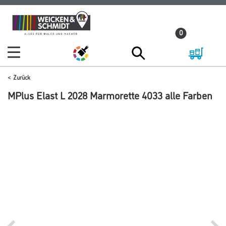
Zum
Zum
Inhalt
Navigationsmenü
0
springen
springen
Zurück
MPlus Elast L 2028 Marmorette 4033 alle Farben