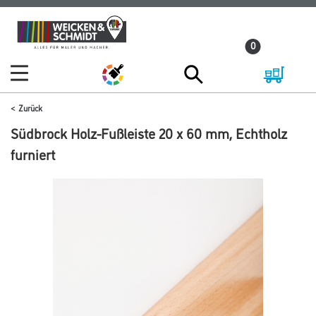
Zum
Zum
Inhalt
Navigationsmenü
0
springen
springen
Zurück
Südbrock Holz-Fußleiste 20 x 60 mm, Echtholz
furniert