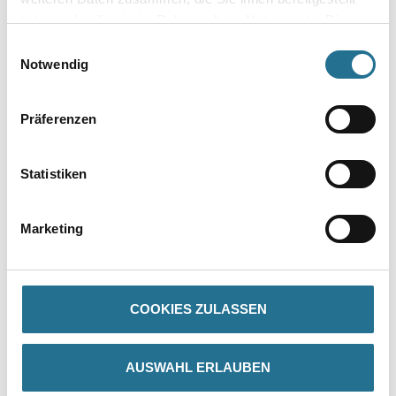
haben oder die sie im Rahmen Ihrer Nutzung der Dienste
gesammelt haben.
Einwilligungsauswahl
Notwendig
Präferenzen
Statistiken
Marketing
PRODUKTEIGENSCHAFTEN
Produkteigenschaft
COOKIES ZULASSEN
- Montage per Clip möglich
- Art. 40.60.0
AUSWAHL ERLAUBEN