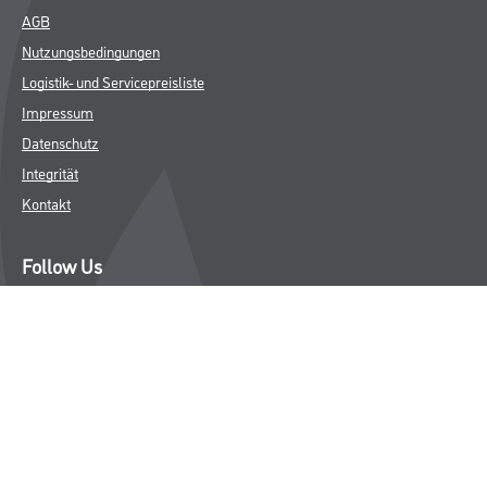
AGB
Nutzungsbedingungen
Logistik- und Servicepreisliste
Impressum
Datenschutz
Integrität
Kontakt
Follow Us
© Copyright CMS Dienstleistungs-Gesellschaft
* NUR FÜR GEWERBLICHE KUNDEN. ALLE ANGEGEBENEN PREISE
SIND ZZGL. GESETZLICHER MWST.
**Punktestand wird innerhalb mehrerer Wochen aktualisiert.