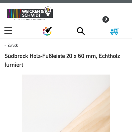
Zum
Zum
Inhalt
Navigationsmenü
0
springen
springen
Zurück
Südbrock Holz-Fußleiste 20 x 60 mm, Echtholz
furniert