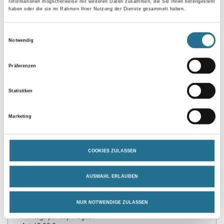
Gebinde
Informationen möglicherweise mit weiteren Daten zusammen, die Sie ihnen bereitgestellt
haben oder die sie im Rahmen Ihrer Nutzung der Dienste gesammelt haben.
Einwilligungsauswahl
Notwendig
Umrechnungsfaktoren
Präferenzen
Statistiken
Marketing
COOKIES ZULASSEN
PRODUKTEIGENSCHAFTEN
AUSWAHL ERLAUBEN
NUR NOTWENDIGE ZULASSEN
Produkteigenschaft
- Montage per Clip möglich