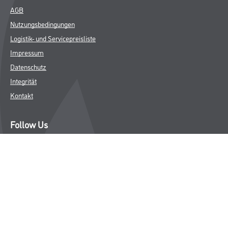
AGB
Nutzungsbedingungen
Logistik- und Servicepreisliste
Impressum
Datenschutz
Integrität
Kontakt
Follow Us
© Copyright CMS Dienstleistungs-Gesellschaft
* NUR FÜR GEWERBLICHE KUNDEN. ALLE ANGEGEBENEN PREISE
SIND ZZGL. GESETZLICHER MWST.
**Punktestand wird innerhalb mehrerer Wochen aktualisiert.