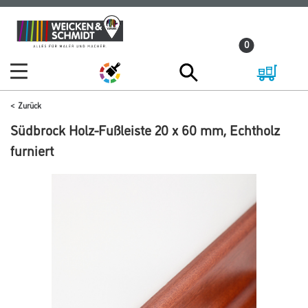
Zum
Zum
Inhalt
Navigationsmenü
0
springen
springen
Zurück
Südbrock Holz-Fußleiste 20 x 60 mm, Echtholz
furniert