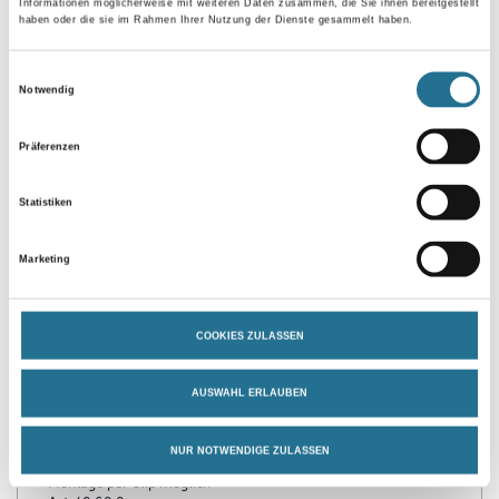
Gebinde
Informationen möglicherweise mit weiteren Daten zusammen, die Sie ihnen bereitgestellt
haben oder die sie im Rahmen Ihrer Nutzung der Dienste gesammelt haben.
Einwilligungsauswahl
Notwendig
Umrechnungsfaktoren
Präferenzen
Statistiken
Marketing
COOKIES ZULASSEN
PRODUKTEIGENSCHAFTEN
AUSWAHL ERLAUBEN
NUR NOTWENDIGE ZULASSEN
Produkteigenschaft
- Montage per Clip möglich