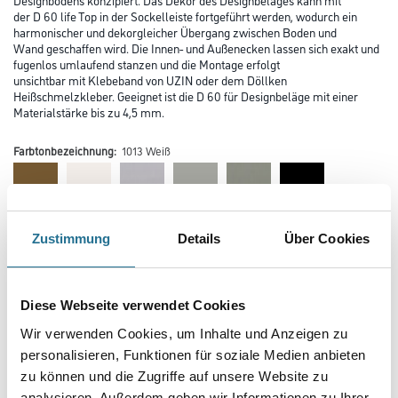
der D 60 life Top in der Sockelleiste fortgeführt werden, wodurch ein
harmonischer und dekorgleicher Übergang zwischen Boden und
Wand geschaffen wird. Die Innen- und Außenecken lassen sich exakt und
fugenlos umlaufend stanzen und die Montage erfolgt
unsichtbar mit Klebeband von UZIN oder dem Döllken
Heißschmelzkleber. Geeignet ist die D 60 für Designbeläge mit einer
Materialstärke bis zu 4,5 mm.
Farbtonbezeichnung:
1013 Weiß
Farbtonbezeichnung
Zustimmung
Details
Über Cookies
Diese Webseite verwendet Cookies
Länge in centimeter
Wir verwenden Cookies, um Inhalte und Anzeigen zu
personalisieren, Funktionen für soziale Medien anbieten
Breite in centimeter
zu können und die Zugriffe auf unsere Website zu
analysieren. Außerdem geben wir Informationen zu Ihrer