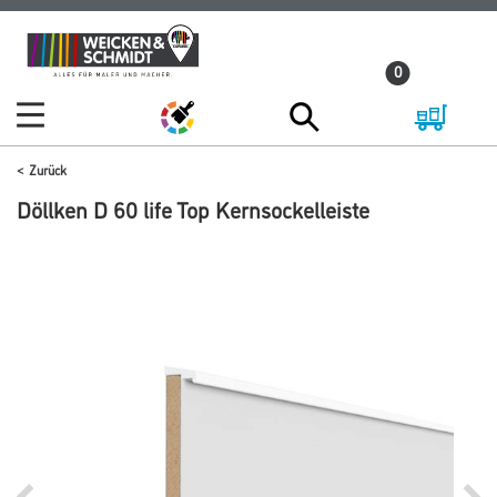
Zum
Zum
Inhalt
Navigationsmenü
0
springen
springen
Zurück
Döllken D 60 life Top Kernsockelleiste