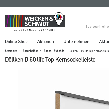
Zum
Zum
Inhalt
Navigationsmenü
springen
springen
Online-Shop
Aktionen
Unternehmen
Aktue
Startseite
Bodenbeläge
Boden - Zubehör
Döllken D 60 life Top Kernsockell
Döllken D 60 life Top Kernsockelleiste