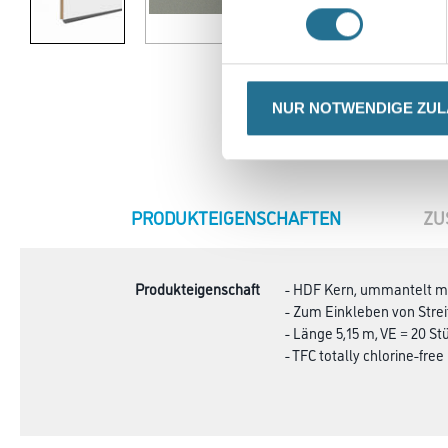
NUR NOTWENDIGE ZU
CURRENT
PRODUKTEIGENSCHAFTEN
ZU
TAB:
Produkteigenschaft
- HDF Kern, ummantelt mi
- Zum Einkleben von Stre
- Länge 5,15 m, VE = 20 St
- TFC totally chlorine-free