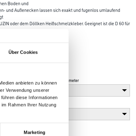
chen Boden und
nen- und Außenecken lassen sich exakt und fugenlos umlaufend
gt
UZIN oder dem Döllken Heißschmelzkleber. Geeignet ist die D 60 für
hl
Über Cookies
Länge in centimeter
 Medien anbieten zu können
hrer Verwendung unserer
 führen diese Informationen
Gebinde
ie im Rahmen Ihrer Nutzung
Marketing