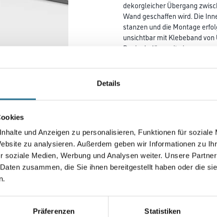
dekorgleicher Übergang zwis
Wand geschaffen wird. Die In
stanzen und die Montage erfol
unsichtbar mit Klebeband von 
Designbeläge mit einer
Materialstärke bis zu 4,5 mm.
Farbtonbezeichnung:
1083 Edelsta
Details
Cookies
Farbtonbezeichnung
nhalte und Anzeigen zu personalisieren, Funktionen für soziale
Website zu analysieren. Außerdem geben wir Informationen zu I
r soziale Medien, Werbung und Analysen weiter. Unsere Partner
Breite in centimeter
 Daten zusammen, die Sie ihnen bereitgestellt haben oder die s
n.
Präferenzen
Statistiken