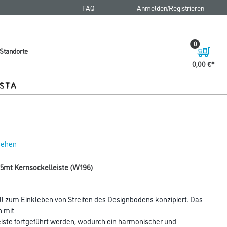
FAQ
Anmelden/Registrieren
0
Standorte
0,00 €
 sehen
15mt Kernsockelleiste (W196)
ell zum Einkleben von Streifen des Designbodens konzipiert. Das
n mit
lleiste fortgeführt werden, wodurch ein harmonischer und