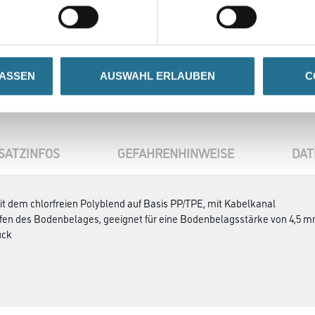
Umrechnungsfaktoren
LASSEN
AUSWAHL ERLAUBEN
C
SATZINFOS
GEFAHRENHINWEISE
DAT
t dem chlorfreien Polyblend auf Basis PP/TPE, mit Kabelkanal
ifen des Bodenbelages, geeignet für eine Bodenbelagsstärke von 4,5 
ück