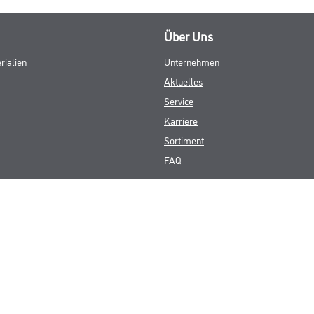
Über Uns
rialien
Unternehmen
Aktuelles
Service
Karriere
Sortiment
FAQ
© Copyright CMS Dienstleistungs-Gesellschaft
GEWERBLICHE KUNDEN. ALLE ANGEGEBENEN PREISE SIND ZZGL. GESETZL