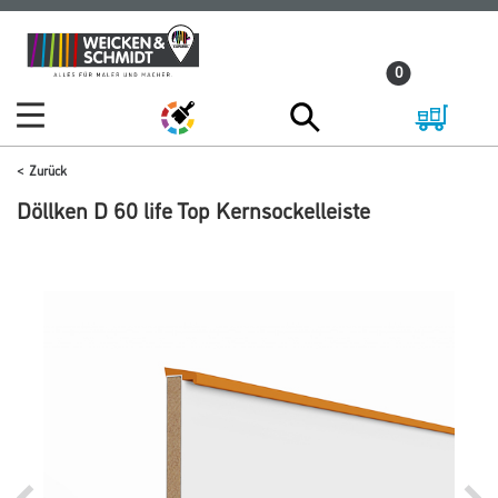
Zum
Zum
Inhalt
Navigationsmenü
0
springen
springen
Zurück
Döllken D 60 life Top Kernsockelleiste