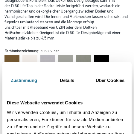
der D 60 life Top in der Sockelleiste fortgeführt werden, wodurch ein
harmonischer und dekorgleicher Übergang zwischen Boden und
Wand geschaffen wird. Die Innen- und Außenecken lassen sich exakt und
fugenlos umlaufend stanzen und die Montage erfolgt
unsichtbar mit Klebeband von UZIN oder dem Döllken
Heißschmelzkleber. Geeignet ist die D 60 für Designbeläge mit einer
Materialstärke bis zu 4,5 mm.
Farbtonbezeichnung:
1063 Silber
Farbtonbezeichnung
Zustimmung
Details
Über Cookies
Diese Webseite verwendet Cookies
Länge in centimeter
Wir verwenden Cookies, um Inhalte und Anzeigen zu
personalisieren, Funktionen für soziale Medien anbieten
Breite in centimeter
zu können und die Zugriffe auf unsere Website zu
analysieren. Außerdem geben wir Informationen zu Ihrer